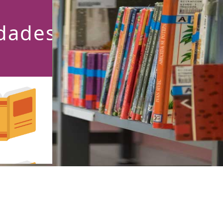
dades
ais recentes
nados ao
álogo