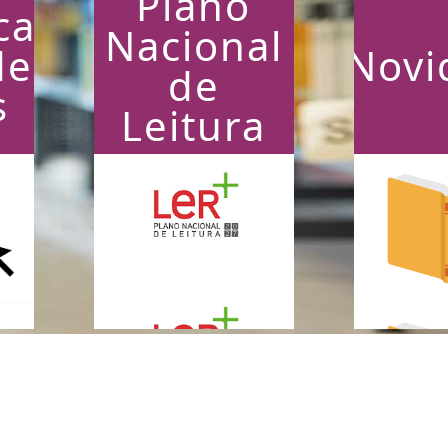
Plano
ca
Nacional
de
Novi
de
s
Leitura
Lista de livros do PNL
Títulos m
adicio
cat